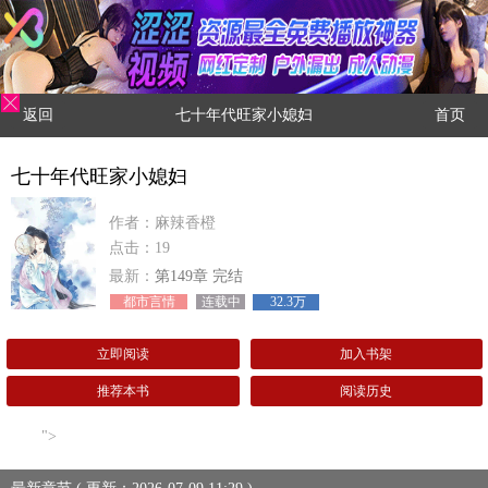
返回
七十年代旺家小媳妇
首页
七十年代旺家小媳妇
作者：麻辣香橙
点击：19
最新：
第149章 完结
都市言情
连载中
32.3万
立即阅读
加入书架
推荐本书
阅读历史
">