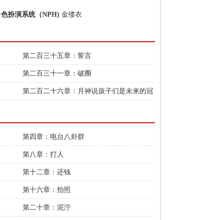
角色扮演系统（NPH)
金缕衣
第二百三十五章：誓言
第二百三十一章：破圈
第二百二十六章：月神说孩子们是未来的冠
军
第四章：电台八卦群
第八章：打人
第十二章：还钱
第十六章：拍照
第二十章：泥泞