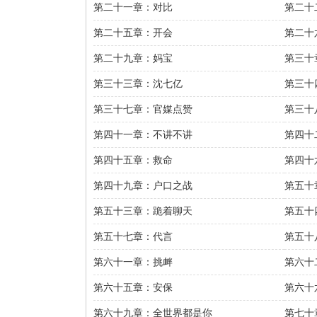
第二十一章：对比
第二十
第二十五章：开会
第二十
第二十九章：妈宝
第三十
第三十三章：沈七亿
第三十
第三十七章：官媒点赞
第三十
第四十一章：不讲不讲
第四十
第四十五章：救命
第四十
第四十九章：户口之战
第五十
第五十三章：跪着聊天
第五十
第五十七章：代言
第五十
第六十一章：挑衅
第六十
第六十五章：安保
第六十
第六十九章：全世界都是你
第七十