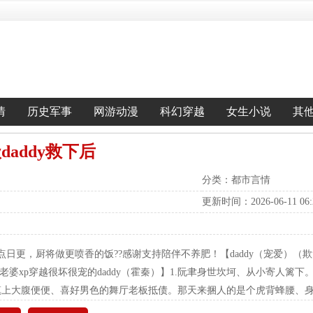
情
历史军事
网游动漫
科幻穿越
女生小说
其
addy救下后
分类：都市言情
更新时间：2026-06-11 06:2
23点日更，厨将做更喷香的饭??感谢支持陪伴不养肥！【daddy（宠爱）
老婆xp穿越很坏很宠的daddy（霍秦）】1.阮聿身世坎坷、从小寄人篱
镇上大腹便便、喜好男色的舞厅老板抵债。那天来捆人的是个虎背蜂腰、