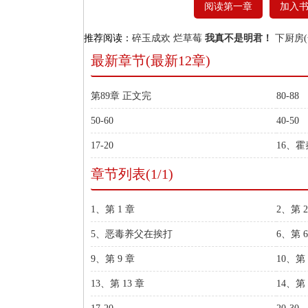
阅读第一章
加入
推荐阅读：
碎玉成欢
烂草莓
我真不是明君！
下厨房(
最新章节(最新12章)
第89章 正文完
80-88
50-60
40-50
17-20
16、
章节列表(1/1)
1、第 1 章
2、第 2
5、恶毒养父在挨打
6、第 6
9、第 9 章
10、第 
13、第 13 章
14、第 