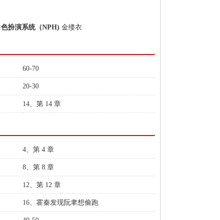
角色扮演系统（NPH)
金缕衣
60-70
20-30
14、第 14 章
4、第 4 章
8、第 8 章
12、第 12 章
16、霍秦发现阮聿想偷跑