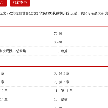
书架
推荐本书
全文)
双穴拯救世界(全文)
华娱1995从截胡开始
反派：我的母亲是大帝
70-80
30-40
霍秦发现阮聿想偷跑
15、逮捕
 章
3、第 3 章
 章
7、第 7 章
10 章
11、第 11 章
14 章
15、逮捕