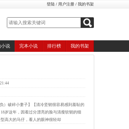
登陆
/
用户注册
/
我的书架
他小说
完本小说
排行榜
我的书架
1:44
（欺负）破碎小妻子】【清冷坚韧很容易感到羞耻的
下。18岁这年，因着过分漂亮的脸与清瘦软韧的细
身型高大的马仔，看人的眼神很轻却