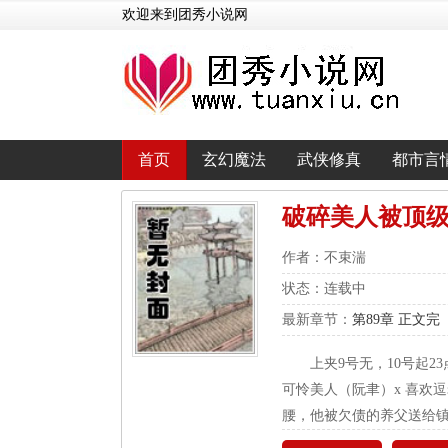
欢迎来到团秀小说网
首页
玄幻魔法
武侠修真
都市言
破碎美人被顶级d
作者：不束湍
状态：连载中
最新章节：
第89章 正文完
上夹9号无，10号起
可怜美人（阮聿）x 喜欢逗
腰，他被欠债的养父送给