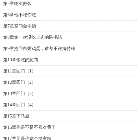
第5章轮流做饭
第6章他不吃你吃
第7章空间金手指
第8章第一次没吃上肉的陈书洁
第9章抢回白粥鸡蛋，谁都不许搞特殊
第10章偷吃的惩罚
第11章回门（1）
第12章回门（2）
第13章回门（3）
第14章回门（4）
第15章下马威
第16章你是不是不喜欢我了
第17章又是你这个搅家精