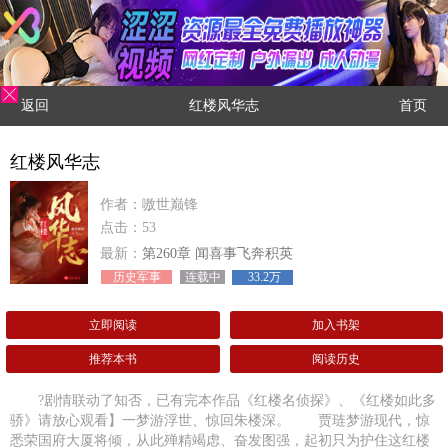
返回
红楼风华志
首页
红楼风华志
作者：嗷世巅锋
点击：53
最新：
第260章 闻喜事飞奔积英
历史军事
连载中
33.2万
立即阅读
加入书架
推荐本书
阅读历史
?剧情联动了知否，已有完本作品《红楼名侦探》、《红楼如此多
骄》请放心观看】一梦游浮世、惊回朱楼深。 贾琏梦游现代，惊
悉荣国府大厦将倾，从此殚精竭虑、奋发图强，起初只为护住这红楼