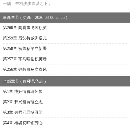
一隅，未料步步筹谋之下，…
最新章节 ( 更新：2026-08-06 23:25 )
第260章 闻喜事飞奔积英
第259章 后父持威训逆儿
第258章 密筹粘竿立新署
第257章 车马喧临积英巷
第256章 银鞍白马度春风
全部章节 ( 红楼风华志 )
第1章 撞奸情贾琏怀恨
第2章 梦兴衰贾琏立志
第3章 兴师问罪掀丑闻
第4章 雄姿初啼锁芳心