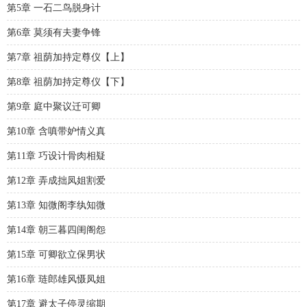
第5章 一石二鸟脱身计
第6章 莫须有夫妻争锋
第7章 祖荫加持定尊仪【上】
第8章 祖荫加持定尊仪【下】
第9章 庭中聚议迁可卿
第10章 含嗔带妒情义真
第11章 巧设计骨肉相疑
第12章 弄成拙凤姐割爱
第13章 知微阁李纨知微
第14章 朝三暮四闺阁怨
第15章 可卿欲立保男状
第16章 琏郎雄风慑凤姐
第17章 避太子停灵缩期