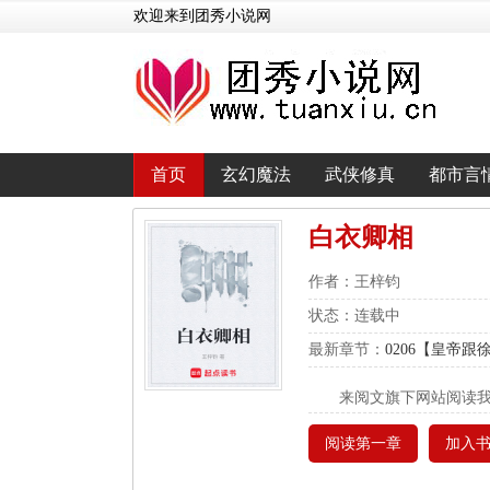
欢迎来到团秀小说网
首页
玄幻魔法
武侠修真
都市言
白衣卿相
作者：王梓钧
状态：连载中
最新章节：
0206【皇帝
来阅文旗下网站阅读
阅读第一章
加入