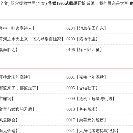
全文)
双穴拯救世界(全文)
华娱1995从截胡开始
反派：我的母亲是大帝
5【客串一把边塞诗人】
0204【消息传回广东】
1【黄河之水天上来，飞入寻常百姓家】
0200【拓地千里】
【战而胜之】
0196【徐三郎西征】
0【开往北宋的高铁】
0001【嘉祐七年深秋】
4【都监来了，都监走了】
0005【交结壮丁】
【市舶纲】
0009【危机：危险与机遇】
2【文官与武官的矛盾】
0013【各有所求】
【风云际会】
0017【余善元的经历】
【面见余靖】
0021【大员们考虑得就很多】