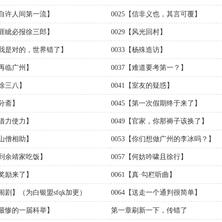
4【自许人间第一流】
0025【信非义也，其言可覆】
8【睚眦必报徐三郎】
0029【风光回村】
2【我是对的，世界错了】
0033【杨殊造访】
【再临广州】
0037【难道要考第一？】
【徐三八】
0041【室友的疑惑】
【分斋】
0045【第一次假期终于来了】
【借力使力】
0049【官家，你那褥子该换了】
【山僧相助】
0053【你们想做广州的李冰吗？】
6【到余靖家吃饭】
0057【何妨吟啸且徐行】
【奖励来了】
0061【真·勾栏听曲】
【闹剧】（为白银盟sfqk加更）
0064【送走一个通判很简单】
6【最惨的一届科举】
第一章刷新一下，传错了