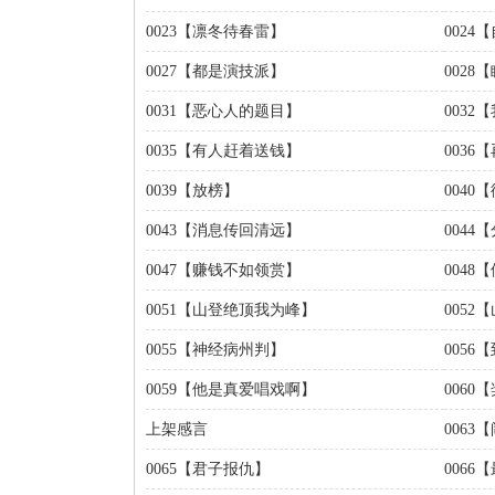
0023【凛冬待春雷】
002
0027【都是演技派】
002
0031【恶心人的题目】
003
0035【有人赶着送钱】
0036
0039【放榜】
0040
0043【消息传回清远】
0044
0047【赚钱不如领赏】
0048
0051【山登绝顶我为峰】
0052
0055【神经病州判】
005
0059【他是真爱唱戏啊】
0060
上架感言
0063
0065【君子报仇】
006