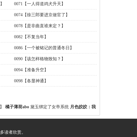
明】
0071【一人得道鸡犬升天】
0074【徐三郎要进京做官了】
0078【是非曲直谁来定？】
0082【不复当年】
0086【一个被铭记的普通冬日】
0090【该怎样格物致知？】
0094【准备升空】
0098【各显神通】
】
橘子薄荷abo
黛玉绑定了女帝系统
月色皎皎：我
多读者欣赏。