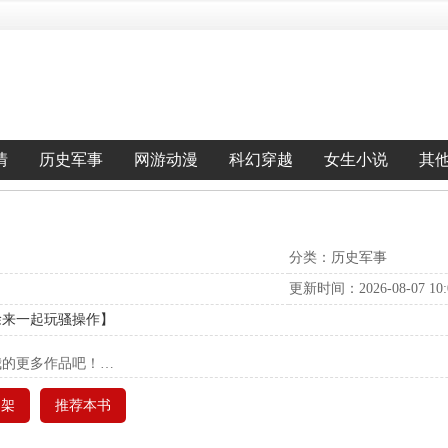
情
历史军事
网游动漫
科幻穿越
女生小说
其
分类：历史军事
更新时间：2026-08-07 10:0
跟徐来一起玩骚操作】
我的更多作品吧！…
书架
推荐本书