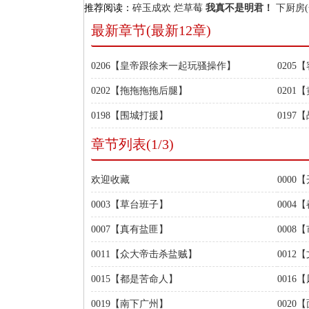
推荐阅读：
碎玉成欢
烂草莓
我真不是明君！
下厨房(
最新章节(最新12章)
0206【皇帝跟徐来一起玩骚操作】
020
0202【拖拖拖拖后腿】
020
0198【围城打援】
0197
章节列表(1/3)
欢迎收藏
000
0003【草台班子】
000
0007【真有盐匪】
0008
0011【众大帝击杀盐贼】
001
0015【都是苦命人】
0016
0019【南下广州】
0020