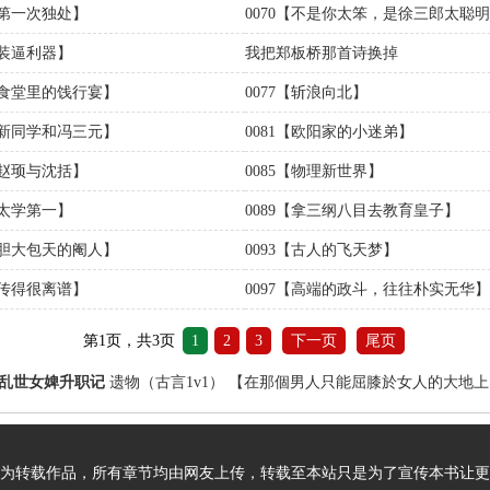
【第一次独处】
0070【不是你太笨，是徐三郎太聪
【装逼利器】
我把郑板桥那首诗换掉
6【食堂里的饯行宴】
0077【斩浪向北】
0【新同学和冯三元】
0081【欧阳家的小迷弟】
【赵顼与沈括】
0085【物理新世界】
【太学第一】
0089【拿三纲八目去教育皇子】
2【胆大包天的阉人】
0093【古人的飞天梦】
【传得很离谱】
0097【高端的政斗，往往朴实无华】
第1页，共3页
1
2
3
下一页
尾页
乱世女婢升职记
遗物（古言1v1）
【在那個男人只能屈膝於女人的大地上
为转载作品，所有章节均由网友上传，转载至本站只是为了宣传本书让更