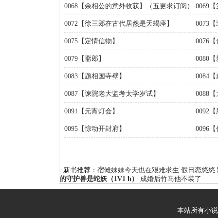
0068【余相公的意外收获】（五更求订阅）
0069
0072【徐三郎在古代居然是天蝎座】
0073
0075【定情信物】
007
0079【斋郎】
008
0083【题相国寺壁】
0084
0087【谏院老大监考太学岁试】
0088
0091【元宵灯会】
009
0095【惊动开封府】
0096
新书推荐：
宿傩妹妹今天也在艰难求生
假日恋悠悠
的守护兽是蛇妖（1V1 h）
成婚后竹马他不装了
本站所有小说