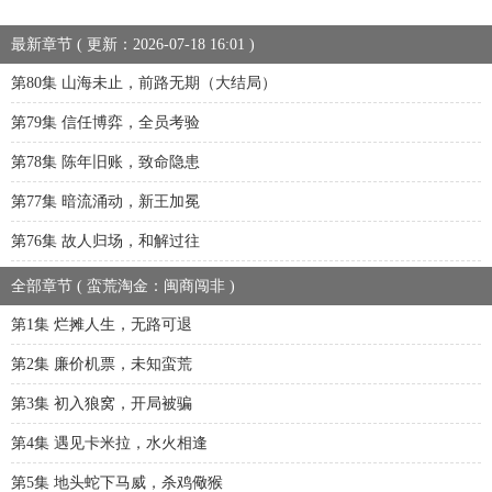
最新章节 ( 更新：2026-07-18 16:01 )
第80集 山海未止，前路无期（大结局）
第79集 信任博弈，全员考验
第78集 陈年旧账，致命隐患
第77集 暗流涌动，新王加冕
第76集 故人归场，和解过往
全部章节 ( 蛮荒淘金：闽商闯非 )
第1集 烂摊人生，无路可退
第2集 廉价机票，未知蛮荒
第3集 初入狼窝，开局被骗
第4集 遇见卡米拉，水火相逢
第5集 地头蛇下马威，杀鸡儆猴