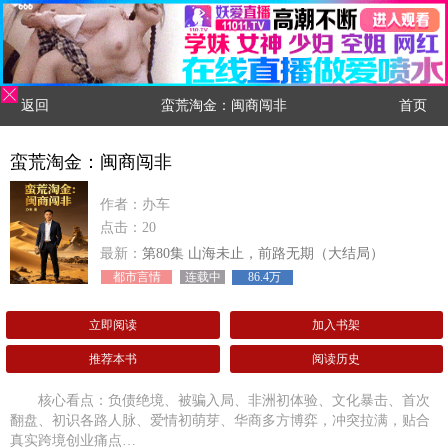
返回
蛮荒淘金：闽商闯非
首页
蛮荒淘金：闽商闯非
作者：办车
点击：20
最新：
第80集 山海未止，前路无期（大结局）
都市言情
连载中
86.4万
立即阅读
加入书架
推荐本书
阅读历史
核心看点：负债绝境、被骗入局、非洲初体验、文化暴击、首次
翻盘、初识各路人脉、爱情初萌芽、华商多方博弈，冲突拉满，贴合
真实跨境创业痛点…