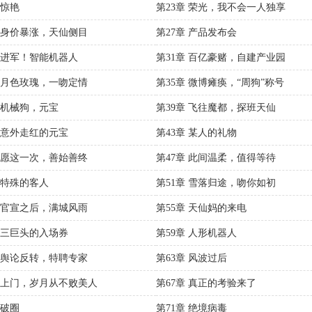
 惊艳
第23章 荣光，我不会一人独享
章 身价暴涨，天仙侧目
第27章 产品发布会
章 进军！智能机器人
第31章 百亿豪赌，自建产业园
章 月色玫瑰，一吻定情
第35章 微博瘫痪，“周狗”称号
章 机械狗，元宝
第39章 飞往魔都，探班天仙
章 意外走红的元宝
第43章 某人的礼物
章 愿这一次，善始善终
第47章 此间温柔，值得等待
章 特殊的客人
第51章 雪落归途，吻你如初
章 官宣之后，满城风雨
第55章 天仙妈的来电
章 三巨头的入场券
第59章 人形机器人
章 舆论反转，特聘专家
第63章 风波过后
章 上门，岁月从不败美人
第67章 真正的考验来了
 破圈
第71章 绝境病毒