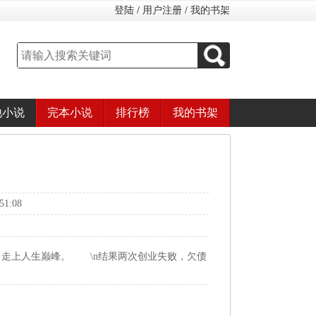
登陆
/
用户注册
/
我的书架
他小说
完本小说
排行榜
我的书架
1:08
走上人生巅峰。 \n结果两次创业失败，欠债