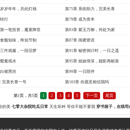
章 岁岁年年，共此灯烛
第75章 系统助力，完美长青
 转行
第79章 成为资本
章 第一笔投资，魔童降世
第83章 紫玉万柳，何处为家
章 食髓知味，终知节制
第87章 闺蜜密语
章 三件戏服，一段旧梦
第91章 秘密倒计时，一日之遥
 鸳鸯戏水
第95章 姐妹情深，靓影再献策
 白裙黑丝
第99章 一日陪伴
章 完美长青一号
第103章 你愿意相信我吗
第1页，共5页
1
2
3
4
5
下一页
尾页
你的美
七零大杂院吃瓜日常
天生坏种
哥你不能不要我
穿书留子，在线苟