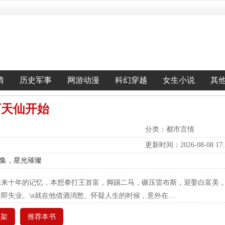
情
历史军事
网游动漫
科幻穿越
女生小说
其
下天仙开始
分类：都市言情
更新时间：2026-08-08 17:5
云集，星光璀璨
未来十年的记忆，本想拳打王首富，脚踢二马，碾压雷布斯，迎娶白富美，
即失业。\n就在他借酒消愁、怀疑人生的时候，意外在…
书架
推荐本书