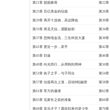
第21章 脱胎换骨
第22章
第25章 百亿美金的估值
第26
第29章 再开十连抽，高达降临
第30
第33章 再见天仙，眉眼如初
第34
第37章 恐怖现金流，三生科技大厦
第38
第41章 更近一步，牵手
第42
第45章 归途
第46
第49章 向光而行，从周狗到周神
第50
第53章 执子之手，与子同台
第54
第57章 估值再次上涨，启动B轮融资
第58
第61章 军方的邀请
第62
第65章 见家长之前的准备
第66
第69章 音乐才子？愿你归来仍是少年
第70章