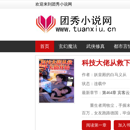
欢迎来到团秀小说网
首页
玄幻魔法
武侠修真
都市言
科技大佬从救
作者：妖皇殿的白马义从
状态：连载中
最新章节：
第464章 宾客
重生者周牧尘，手握
百万，女友跑路德国，毕业
阅读第一章
加入