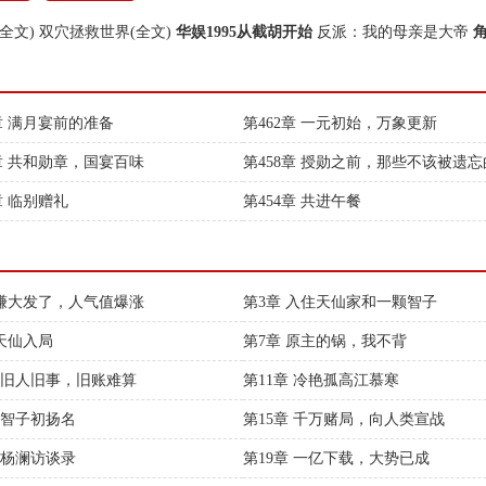
全文)
双穴拯救世界(全文)
华娱1995从截胡开始
反派：我的母亲是大帝
3章 满月宴前的准备
第462章 一元初始，万象更新
9章 共和勋章，国宴百味
第458章 授勋之前，那些不该被遗
章 临别赠礼
第454章 共进午餐
 赚大发了，人气值爆涨
第3章 入住天仙家和一颗智子
 天仙入局
第7章 原主的锅，我不背
章 旧人旧事，旧账难算
第11章 冷艳孤高江慕寒
章 智子初扬名
第15章 千万赌局，向人类宣战
章 杨澜访谈录
第19章 一亿下载，大势已成