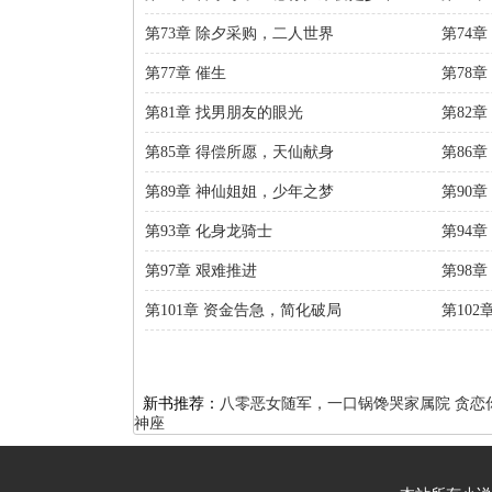
第73章 除夕采购，二人世界
第74
第77章 催生
第78章
第81章 找男朋友的眼光
第82
第85章 得偿所愿，天仙献身
第86
第89章 神仙姐姐，少年之梦
第90
第93章 化身龙骑士
第94章
第97章 艰难推进
第98章
第101章 资金告急，简化破局
第102
新书推荐：
八零恶女随军，一口锅馋哭家属院
贪恋
神座