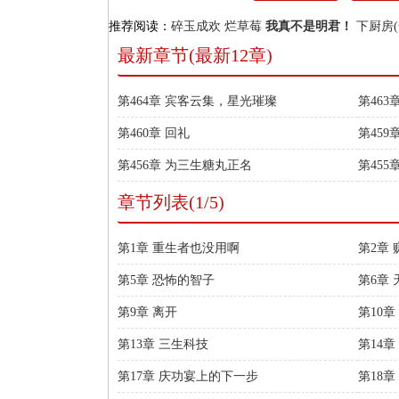
推荐阅读：
碎玉成欢
烂草莓
我真不是明君！
下厨房(
最新章节(最新12章)
第464章 宾客云集，星光璀璨
第46
第460章 回礼
第45
第456章 为三生糖丸正名
第455
章节列表(1/5)
第1章 重生者也没用啊
第2章
第5章 恐怖的智子
第6章
第9章 离开
第10
第13章 三生科技
第14
第17章 庆功宴上的下一步
第18