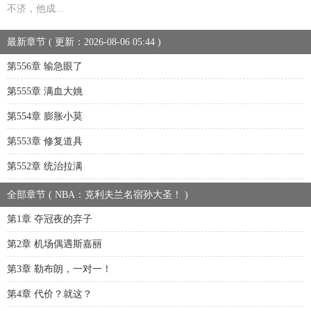
不济，他成…
最新章节 ( 更新：2026-08-06 05:44 )
第556章 输急眼了
第555章 满血大姚
第554章 膨胀小莫
第553章 修复道具
第552章 统治拉满
全部章节 ( NBA：克利夫兰名宿孙大圣！ )
第1章 夺冠夜的弃子
第2章 机场偶遇斯嘉丽
第3章 勒布朗，一对一！
第4章 代价？就这？