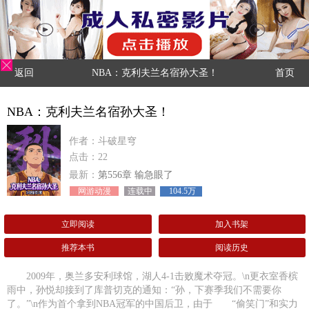
返回
NBA：克利夫兰名宿孙大圣！
首页
NBA：克利夫兰名宿孙大圣！
作者：斗破星穹
点击：22
最新：
第556章 输急眼了
网游动漫
连载中
104.5万
立即阅读
加入书架
推荐本书
阅读历史
2009年，奥兰多安利球馆，湖人4-1击败魔术夺冠。\n更衣室香槟
雨中，孙悦却接到了库普切克的通知：“孙，下赛季我们不需要你
了。”\n作为首个拿到NBA冠军的中国后卫，由于 “偷笑门”和实力