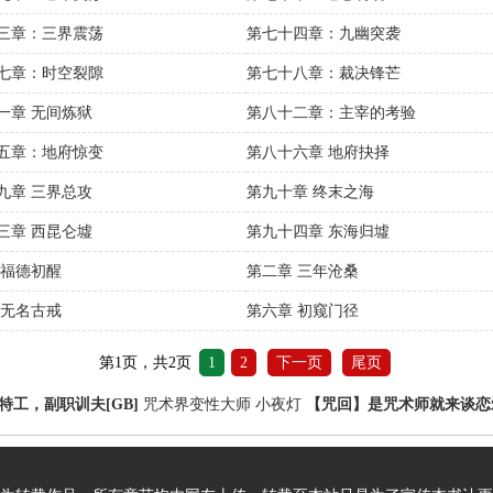
三章：三界震荡
第七十四章：九幽突袭
七章：时空裂隙
第七十八章：裁决锋芒
一章 无间炼狱
第八十二章：主宰的考验
五章：地府惊变
第八十六章 地府抉择
九章 三界总攻
第九十章 终末之海
三章 西昆仑墟
第九十四章 东海归墟
 福德初醒
第二章 三年沧桑
 无名古戒
第六章 初窥门径
第1页，共2页
1
2
下一页
尾页
特工，副职训夫[GB]
咒术界变性大师
小夜灯
【咒回】是咒术师就来谈恋