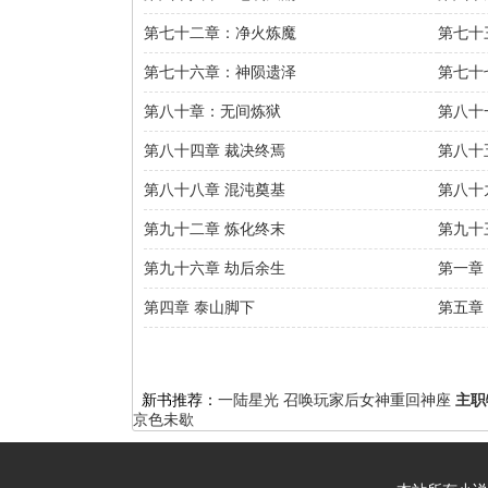
第七十二章：净火炼魔
第七十
第七十六章：神陨遗泽
第七十
第八十章：无间炼狱
第八十
第八十四章 裁决终焉
第八十
第八十八章 混沌奠基
第八十
第九十二章 炼化终末
第九十
第九十六章 劫后余生
第一章
第四章 泰山脚下
第五章
新书推荐：
一陆星光
召唤玩家后女神重回神座
主职
京色未歇