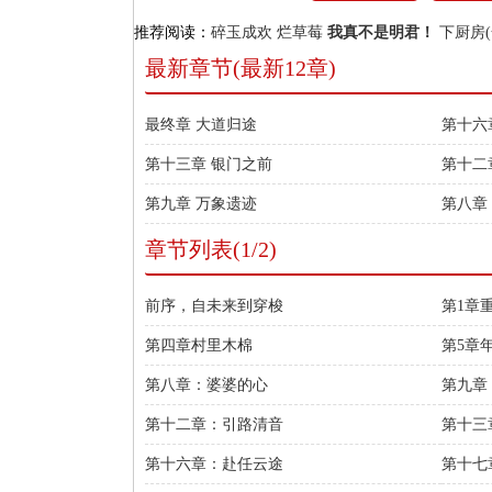
推荐阅读：
碎玉成欢
烂草莓
我真不是明君！
下厨房(
最新章节(最新12章)
最终章 大道归途
第十六
第十三章 银门之前
第十二
第九章 万象遗迹
第八章
章节列表(1/2)
前序，自未来到穿梭
第1章
第四章村里木棉
第5章
第八章：婆婆的心
第九章
第十二章：引路清音
第十三
第十六章：赴任云途
第十七