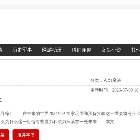
情
历史军事
网游动漫
科幻穿越
女生小说
其
分类：玄幻魔法
更新时间：2026-07-09 18:0
途
锦寻缘》 在未来的世界2024年科学家巩固和预备实验这一世会将有什
那么为什么这一世偏有些魔力和法力掉落在一处未来……本文…
书架
推荐本书