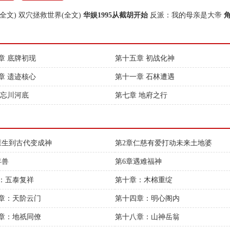
全文)
双穴拯救世界(全文)
华娱1995从截胡开始
反派：我的母亲是大帝
章 底牌初现
第十五章 初战化神
章 遗迹核心
第十一章 石林遭遇
 忘川河底
第七章 地府之行
重生到古代变成神
第2章仁慈有爱打动未来土地婆
年兽
第6章遇难福神
：五泰复祥
第十章：木棉重绽
章：天阶云门
第十四章：明心阁内
章：地祇同僚
第十八章：山神岳翁