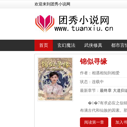
欢迎来到团秀小说网
首页
玄幻魔法
武侠修真
都市言
锦似寻缘
作者：相遇相知到相爱
状态：连载中
最新章节：
最终章 大道归
�1�7有求必应之似
布满古代和仙族的因素。
阅读第一章
加入