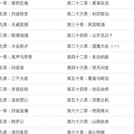
一章：驱邪定魂
第二十二章：黄雀在后
五章：归途惊变
第二十六章：剑宗暂泊
九章：天威莫测
第三十章：风雷暗涌
三章：暗潮汹涌
第三十四章：云开见日？
七章：大会前夕
第三十八章：荡魔大会（一）
一章：尾声与序章
第四十二章：各自的路
五章：问道崖
第四十六章：登天问道
九章：三千大道
第五十章：重逢与暗流
三章：并肩抗劫
第五十四章：劫后余烬
七章：圣焰焚心
第五十八章：涅槃之机
一章：归途波澜
第六十二章：绝境烽火
五章：阎罗心
第六十六章：山雨欲来
九章：道印复苏
第七十章：道心明镜