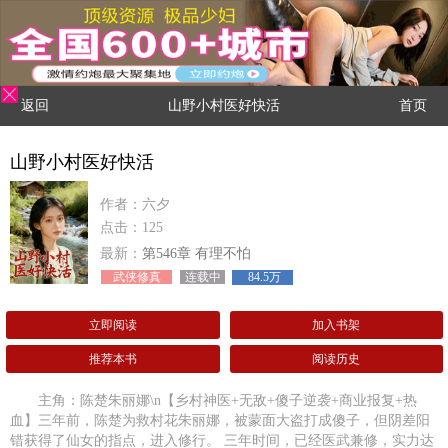
返回
山野小村医好快活
首页
山野小村医好快活
作者：六夕
点击：125
最新：
第546章 有理不怕
武侠修真
连载中
84.5万
立即阅读
加入书架
推荐本书
阅读历史
主角：陈楚朱丽娜\n【乡村神医+无敌+傻子逆袭+商业报复+热
血】三年前，陈楚为救村花朱丽娜，被蒙面大盗打成傻子，但阴差阳
错获得了仙女的指点，进入修行。 三年时间，已经医武兼修，实力达