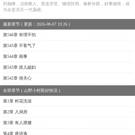
到巅峰，治病救人、悬壶济世、锄强扶弱、修桥补路，好事做绝，成
为全是滔天一代枭雄。
最新章节 ( 更新：2026-08-07 19:26 )
第546章 有理不怕
第545章 不客气了
第544章 闹事
第543章 抓儿媳妇
第542章 很关心
全部章节 ( 山野小村医好快活 )
第1章 村花洗澡
第2章 入洞房
第3章 有人撑腰
第4章 唐诗逸