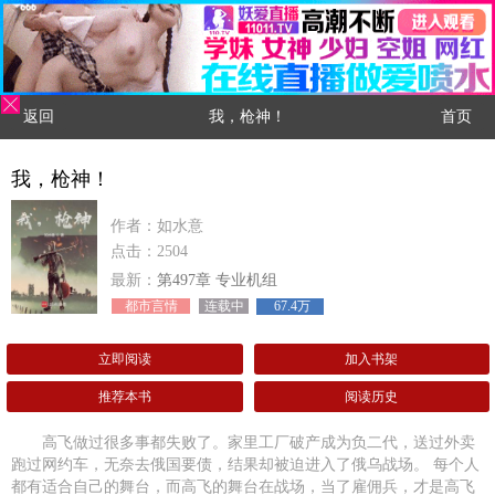
返回
我，枪神！
首页
我，枪神！
作者：如水意
点击：2504
最新：
第497章 专业机组
都市言情
连载中
67.4万
立即阅读
加入书架
推荐本书
阅读历史
高飞做过很多事都失败了。家里工厂破产成为负二代，送过外卖
跑过网约车，无奈去俄国要债，结果却被迫进入了俄乌战场。 每个人
都有适合自己的舞台，而高飞的舞台在战场，当了雇佣兵，才是高飞