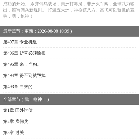
成功的开始。 杀穿俄乌战场，美洲打毒枭，非洲灭军阀，全球武力输
出，谱写佣兵新规则。 打遍五大洲，神枪镇八方。高飞可以骄傲的宣
称，我，枪神！
最新章节 ( 更新：2026-08-08 10:39 )
第497章 专业机组
第496章 斩草必须除根
第495章 来，当狗。
第494章 得不到就毁掉
第493章 白来的
全部章节 ( 我，枪神！ )
第1章 国外讨债
第2章 雇佣兵
第3章 过关