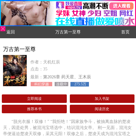
返回
万古第一至尊
首页
万古第一至尊
作者：天机红辰
点击：35
最新：
第2026章 药天星、王木辰
科幻穿越
连载中
275.5万
立即阅读
加入书架
推荐本书
阅读历史
“脱光衣服！双修！” “我拒绝！”因家族争斗，被抽离血脉的楚凌
天，因是处男，被混沌宝塔选中，结识混沌女帝。 刚一见面，混沌女
帝便逼迫楚凌天双修，采其元阳！双修之后，楚凌天成为混沌宝塔之