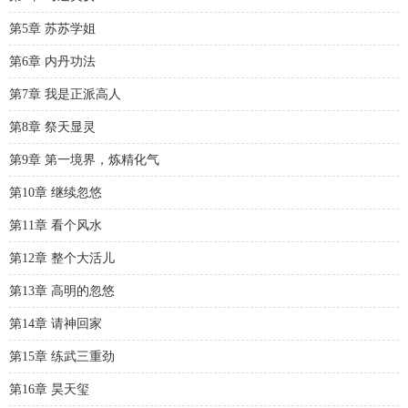
第5章 苏苏学姐
第6章 内丹功法
第7章 我是正派高人
第8章 祭天显灵
第9章 第一境界，炼精化气
第10章 继续忽悠
第11章 看个风水
第12章 整个大活儿
第13章 高明的忽悠
第14章 请神回家
第15章 练武三重劲
第16章 昊天玺