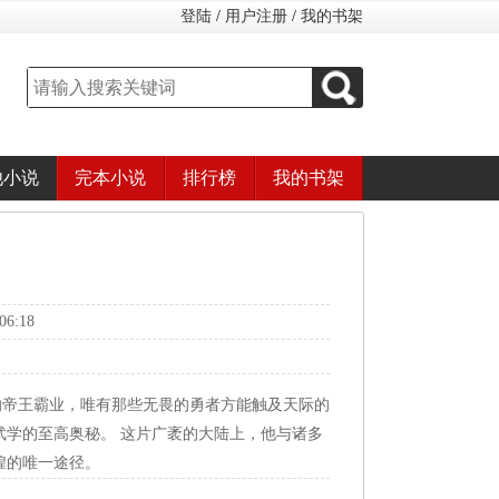
登陆
/
用户注册
/
我的书架
他小说
完本小说
排行榜
我的书架
6:18
的帝王霸业，唯有那些无畏的勇者方能触及天际的
武学的至高奥秘。 这片广袤的大陆上，他与诸多
煌的唯一途径。