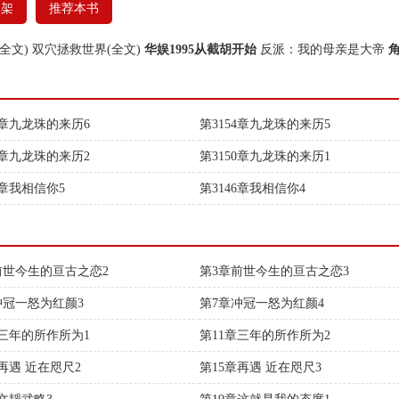
书架
推荐本书
全文)
双穴拯救世界(全文)
华娱1995从截胡开始
反派：我的母亲是大帝
5章九龙珠的来历6
第3154章九龙珠的来历5
1章九龙珠的来历2
第3150章九龙珠的来历1
7章我相信你5
第3146章我相信你4
前世今生的亘古之恋2
第3章前世今生的亘古之恋3
冲冠一怒为红颜3
第7章冲冠一怒为红颜4
章三年的所作所为1
第11章三年的所作所为2
再遇 近在咫尺2
第15章再遇 近在咫尺3