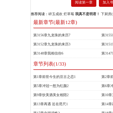
阅读第一章
加入
推荐阅读：
碎玉成欢
烂草莓
我真不是明君！
下厨房(
最新章节(最新12章)
第3156章九龙珠的来历7
第315
第3152章九龙珠的来历3
第315
第3148章我相信你6
第314
章节列表(1/33)
第1章前世今生的亘古之恋1
第2章
第5章冲冠一怒为红颜2
第6章
第9章饮美酒美女相陪2
第10
第13章再遇 近在咫尺1
第14章