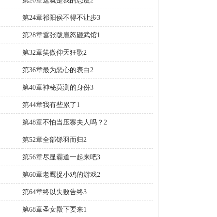
第20章这就是我的态度2
第24章祁阳侯不得不让步3
第28章嚣张跋扈怒砸武馆1
第32章笑傲仰天狂歌2
第36章最为恶心的表白2
第40章神秘莫测的身份3
第44章我有些累了1
第48章不怕当压寨夫人吗？2
第52章全部铩羽而归2
第56章尽显霸道一起来吧3
第60章老鹰捉小鸡的游戏2
第64章终以失败告终3
第68章圣女殿下要来1