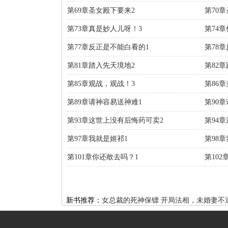
第69章圣女殿下要来2
第70
第73章真是妙人儿呀！3
第74
第77章反正是不能白看的1
第78
第81章踏入先天境地2
第82
第85章观战，观战！3
第86
第89章请神容易送神难1
第90
第93章这世上没有后悔药可卖2
第94
第97章我就是姬祁1
第98
第101章你还敢去吗？1
第10
新书推荐：
女总裁的死神保镖
开局法相，未婚妻不