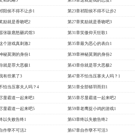
章文韬武略3
第19章这就是我的态度1
章祁阳侯不得不让步1
第23章祁阳侯不得不让步2
章奖励就是香吻吧2
第27章奖励就是香吻吧3
章嚣张跋扈怒砸武馆3
第31章笑傲仰天狂歌1
章这个游戏真刺激2
第35章最为恶心的表白1
章神秘莫测的身份1
第39章神秘莫测的身份2
章你就是罪大恶极1
第43章你就是罪大恶极2
章我有些累了3
第47章不怕当压寨夫人吗？1
章不怕当压寨夫人吗？4
第51章全部铩羽而归1
章尽显霸道一起来吧1
第55章尽显霸道一起来吧2
章尽显霸道一起来吧5
第59章老鹰捉小鸡的游戏1
章终以失败告终1
第63章终以失败告终2
章自作孽不可活2
第67章自作孽不可活3