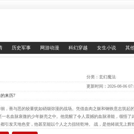
情
历史军事
网游动漫
科幻穿越
女生小说
其
分类：玄幻魔法
更新时间：2026-08-06 07:0
珠的来历7
徘徊，善与恶的较量犹如硝烟弥漫的战场。凭借血肉之躯和钢铁意志筑起
至一名血脉衰微的少年躯壳之中。他觉醒了令人震撼的血脉潜能，领悟了
都引发天地色变，他甚至能以个人之力扭转乾坤。 战，是他铸就无上辉