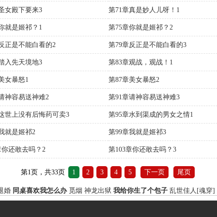
章圣女殿下要来3
第71章真是妙人儿呀！1
章你就是姬祁？1
第75章你就是姬祁？2
章反正是不能白看的2
第79章反正是不能白看的3
章踏入先天境地3
第83章观战，观战！1
章美女暴怒1
第87章美女暴怒2
章请神容易送神难2
第91章请神容易送神难3
章这世上没有后悔药可卖3
第95章水到渠成的男女之情1
章我就是姬祁2
第99章我就是姬祁3
2章你还敢去吗？2
第103章你还敢去吗？3
第1页，共33页
1
2
3
4
5
下一页
尾页
退婚
同桌喜欢我怎么办
觅烟
神龙出狱
我给你生了个包子
乱世佳人[魂穿]