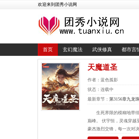
欢迎来到团秀小说网
首页
玄幻魔法
武侠修真
都市言
天魔道圣
作者：蓝色孤影
状态：连载中
最新章节：
第3156章九龙
生死界限的模糊地带
巅峰。 伏宇恒，灵魂穿越
豪杰激烈交锋，每一次对决