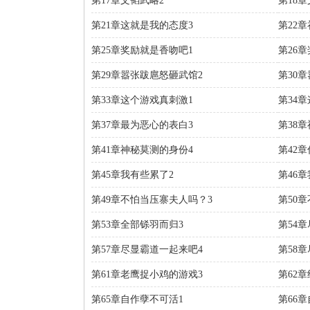
第17章文韬武略2
第18
第21章这就是我的态度3
第22
第25章奖励就是香吻吧1
第26
第29章嚣张跋扈怒砸武馆2
第30
第33章这个游戏真刺激1
第34
第37章最为恶心的表白3
第38
第41章神秘莫测的身份4
第42
第45章我有些累了2
第46
第49章不怕当压寨夫人吗？3
第50
第53章全部铩羽而归3
第54
第57章尽显霸道一起来吧4
第58
第61章老鹰捉小鸡的游戏3
第62
第65章自作孽不可活1
第66